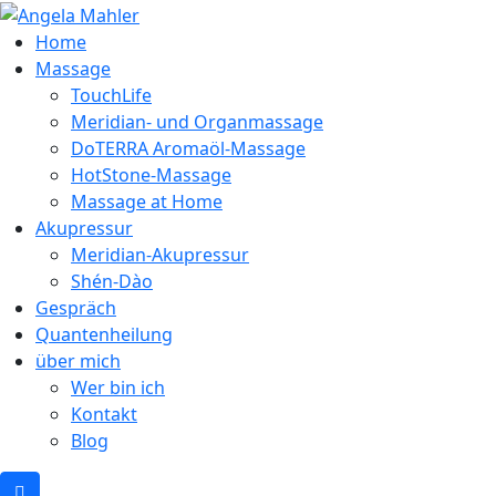
Home
Massage
TouchLife
Meridian- und Organmassage
DoTERRA Aromaöl-Massage
HotStone-Massage
Massage at Home
Akupressur
Meridian-Akupressur
Shén-Dào
Gespräch
Quantenheilung
über mich
Wer bin ich
Kontakt
Blog